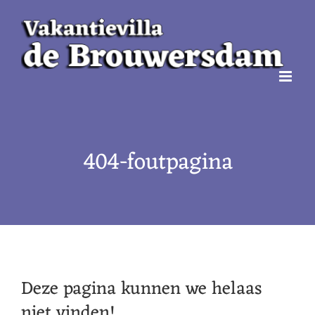
Ga
naar
inhoud
404-foutpagina
Deze pagina kunnen we helaas
niet vinden!